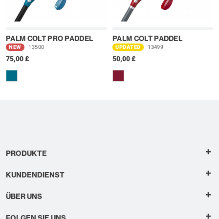
PALM COLT PRO PADDEL
PALM COLT PADDEL
NEW
13500
UPDATED
13499
75,00 £
50,00 £
+
PRODUKTE
+
KUNDENDIENST
+
ÜBER UNS
+
FOLGEN SIE UNS