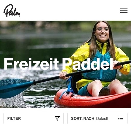
Freizeit Paddel
FILTER
SORT. NACH
Default